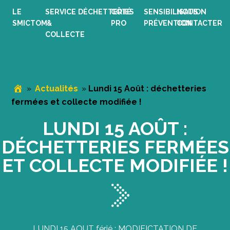
Passer
Passer
Passer
LE
SERVICE
DÉCHETTERIES
CÔTÉ
SENSIBILISATION
NOUS
à
au
au
SMICTOM
&
PRO
PRÉVENTION
CONTACTER
la
contenu
pied
COLLECTE
navigation
principal
de
principale
page
»
Actualités
»
Lundi 15 Août : déchetteries
fermées et collecte modifiée !
LUNDI 15 AOÛT :
DÉCHETTERIES FERMÉES
ET COLLECTE MODIFIÉE !
LUNDI 15 AOUT férié : MODIFICTATION DE