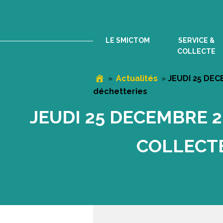
Passer
Passer
Passer
à
au
au
la
contenu
pied
LE SMICTOM
SERVICE &
navigation
principal
de
COLLECTE
principale
page
»
Actualités
»
JEUDI 25 DECE
déchetteries
JEUDI 25 DECEMBRE 2
COLLECT