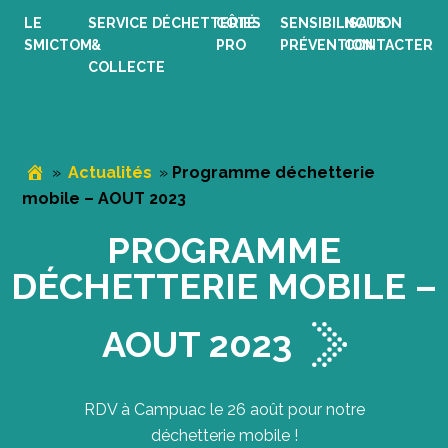
Passer
Passer
Passer
LE
SERVICE
DÉCHETTERIES
CÔTÉ
SENSIBILISATION
NOUS
à
au
au
SMICTOM
&
PRO
PRÉVENTION
CONTACTER
la
contenu
pied
COLLECTE
navigation
principal
de
principale
page
»
Actualités
»
Programme déchetterie
mobile – AOUT 2023
PROGRAMME
DÉCHETTERIE MOBILE –
AOUT 2023
RDV à Campuac le 26 août pour notre
déchetterie mobile !