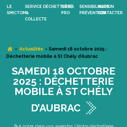
Passer
Passer
Passer
LE
SERVICE
DÉCHETTERIES
CÔTÉ
SENSIBILISATION
NOUS
à
au
au
SMICTOM
&
PRO
PRÉVENTION
CONTACTER
la
contenu
pied
COLLECTE
navigation
principal
de
principale
page
»
Actualités
»
Samedi 18 octobre 2025 :
Déchetterie mobile à St Chély d’Aubrac
SAMEDI 18 OCTOBRE
2025 : DÉCHETTERIE
MOBILE À ST CHÉLY
D’AUBRAC
📝A noter dans vos agendas ! Notre déchetterie