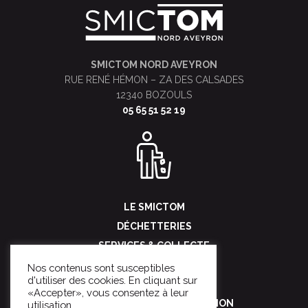
FOOTER
SMICTOM NORD AVEYRON
RUE RENÉ HÉMON – ZA DES CALSADES
12340 BOZOULS
05 65 51 52 19
LE SMICTOM
DÉCHETTERIES
SERVICES & COLLECTE
POUR LES PROS
Nos contenus sont susceptibles
d'utiliser des cookies. En cliquant sur
NOUS CONTACTER
«Accepter», vous consentez à leur
SENSIBILISATION & PRÉVENTION
utilisation.