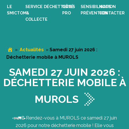
Passer
Passer
Passer
LE
SERVICE
DÉCHETTERIES
CÔTÉ
SENSIBILISATION
NOUS
à
au
au
SMICTOM
&
PRO
PRÉVENTION
CONTACTER
la
contenu
pied
COLLECTE
navigation
principal
de
principale
page
»
Actualités
»
Samedi 27 juin 2026 :
Déchetterie mobile à MUROLS
SAMEDI 27 JUIN 2026 :
DÉCHETTERIE MOBILE À
MUROLS
📣🚛📝Rendez-vous à MUROLS ce samedi 27 juin
2026 pour notre déchetterie mobile ! Elle vous