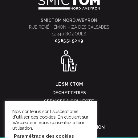
SMICTOM NORD AVEYRON
RUE RENÉ HÉMON – ZA DES CALSADES
12340 BOZOULS
05 65 51 52 19
LE SMICTOM
DÉCHETTERIES
SERVICES & COLLECTE
POUR LES PROS
Nos contenus sont susceptibles
d'utiliser des cookies. En cliquant sur
NOUS CONTACTER
«Accepter», vous consentez à leur
SENSIBILISATION & PRÉVENTION
utilisation.
Paramétrage des cookies