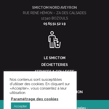
SMICTOM NORD AVEYRON
RUE RENÉ HÉMON – ZA DES CALSADES
12340 BOZOULS
05 65 51 52 19
LE SMICTOM
DÉCHETTERIES
SERVICES & COLLECTE
POUR LES PROS
Nos contenus sont susceptibles
d'utiliser des cookies. En cliquant sur
NOUS CONTACTER
«Accepter», vous consentez à leur
SENSIBILISATION & PRÉVENTION
utilisation.
Paramétrage des cookies
Accepter
2026 ©
Mentions légales
-