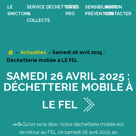
Passer
Passer
Passer
LE
SERVICE
DÉCHETTERIES
CÔTÉ
SENSIBILISATION
NOUS
à
au
au
SMICTOM
&
PRO
PRÉVENTION
CONTACTER
la
contenu
pied
COLLECTE
navigation
principal
de
principale
page
»
Actualités
»
Samedi 26 avril 2025 :
Déchetterie mobile à LE FEL
SAMEDI 26 AVRIL 2025 :
DÉCHETTERIE MOBILE À
LE FEL
📣📝Qu'on se le dise : notre déchetterie mobile est
de retour au FEL ce samedi 26 avril 2025 au