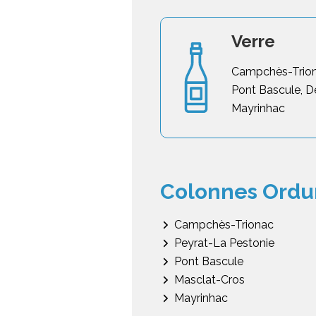
Verre
Campchès-Triona
Pont Bascule, D
Mayrinhac
Colonnes Ordur
Campchès-Trionac
Peyrat-La Pestonie
Pont Bascule
Masclat-Cros
Mayrinhac