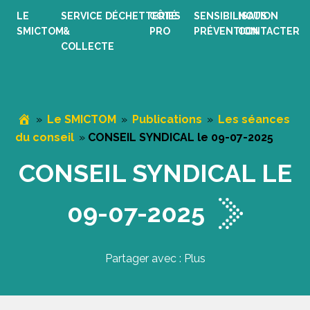
Passer
Passer
Passer
LE
SERVICE
DÉCHETTERIES
CÔTÉ
SENSIBILISATION
NOUS
à
au
au
SMICTOM
&
PRO
PRÉVENTION
CONTACTER
la
contenu
pied
COLLECTE
navigation
principal
de
principale
page
»
Le SMICTOM
»
Publications
»
Les séances
du conseil
»
CONSEIL SYNDICAL le 09-07-2025
CONSEIL SYNDICAL LE
09-07-2025
Partager avec : Plus